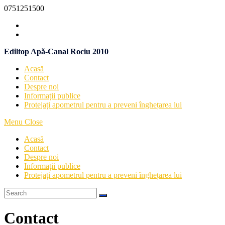
Skip
0751251500
to
content
Ediltop Apă-Canal Rociu 2010
Acasă
Contact
Despre noi
Informații publice
Protejați apometrul pentru a preveni înghețarea lui
Menu
Close
Acasă
Contact
Despre noi
Informații publice
Protejați apometrul pentru a preveni înghețarea lui
Contact