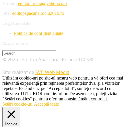
E-mail:
ediltop_rociu@yahoo.com
Site:
ediltopapacanalrociu2010.ro
Legături utile
Politică de confidențialitate
Caută în site
Search
this
© 2026 - Ediltop Apă-Canal Rociu 2010 SRL
website
Site realizat de
SVC Web Media
Utilizăm cookie-uri pe site-ul nostru web pentru a vă oferi cea mai
relevantă experiență prin reținerea preferințelor dvs. și a vizitelor
repetate. Făcând clic pe "Acceptă totul", sunteți de acord cu
utilizarea TUTUROR cookie-urilor. De asemenea, puteți vizita
"Setări cookies" pentru a oferi un consimțământ controlat.
Setări cookie-uri
Acceptă toate
Închide